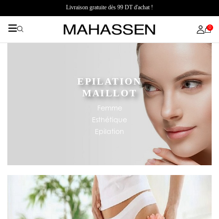
Livraison gratuite dès 99 DT d'achat !
0
EPILATION
MAILLOT
Femme
Esthétique
Epilation