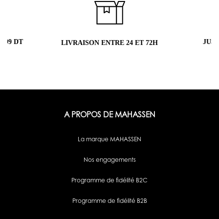
JUSQU'À 5 ÉCHANTILLONS OFFERTS
RETO
H
A PROPOS DE MAHASSEN
La marque MAHASSEN
Nos engagements
Programme de fidélité B2C
Programme de fidélité B2B