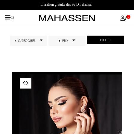
Livraison gratuite dès 99 DT d'achat !
0
FILTER
CATÉGORIES
PRIX