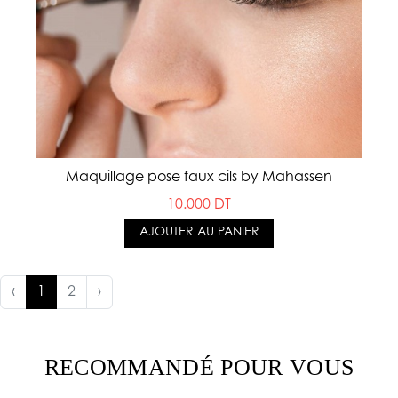
Maquillage pose faux cils by Mahassen
10.000 DT
AJOUTER AU PANIER
‹
1
2
›
RECOMMANDÉ POUR VOUS