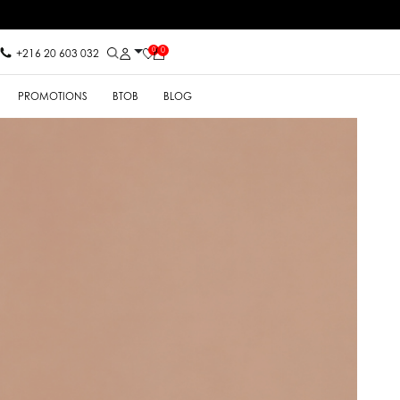
0
0
+216 20 603 032
PROMOTIONS
BTOB
BLOG