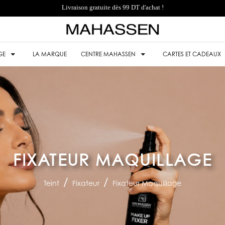
Livraison gratuite dès 99 DT d'achat !
GE
LA MARQUE
CENTRE MAHASSEN
CARTES ET CADEAUX
FIXATEUR MAQUILLAGE
Teint
Fixateur
Fixateur Maquillage