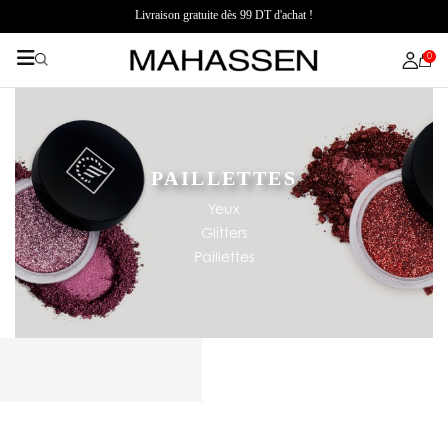
Livraison gratuite dès 99 DT d'achat !
0
PAILLETTES
Yeux
Glitters
Paillettes