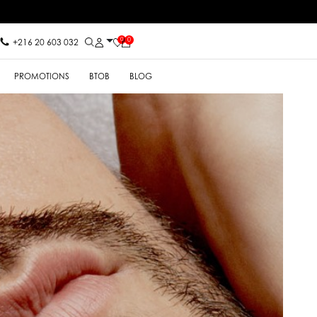
0
0
+216 20 603 032
PROMOTIONS
BTOB
BLOG