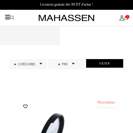
Livraison gratuite dès 99 DT d'achat !
0
FILTER
CATÉGORIES
PRIX
Nouveau