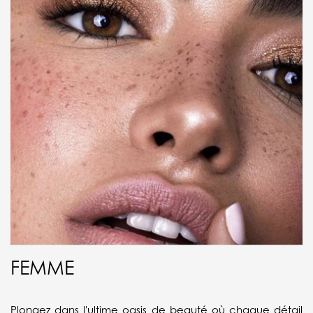
FEMME
de
Plongez dans l'ultime oasis de beauté où chaque détail
D