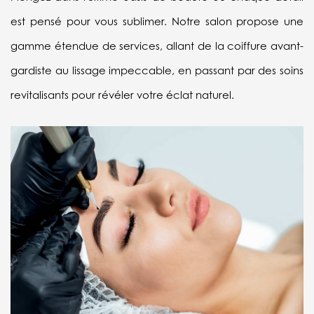
aux
est pensé pour vous sublimer. Notre salon propose une
c
es
gamme étendue de services, allant de la coiffure avant-
No
 le
gardiste au lissage impeccable, en passant par des soins
d
revitalisants pour révéler votre éclat naturel.
be