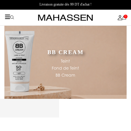
Livraison gratuite dès 99 DT d'achat !
0
BB CREAM
Teint
Fond de Teint
BB Cream