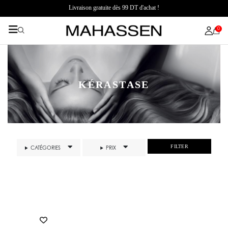
Livraison gratuite dès 99 DT d'achat !
0
KÉRASTASE
FILTER
CATÉGORIES
PRIX