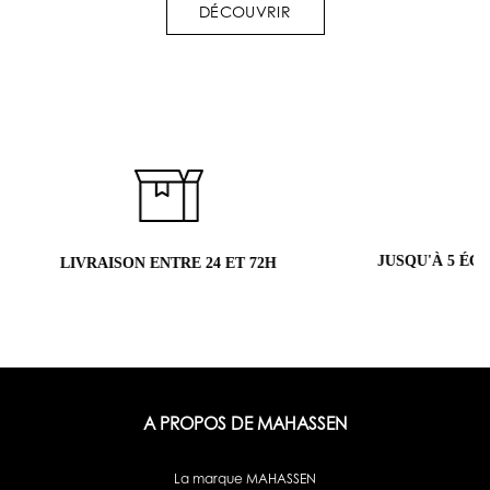
DÉCOUVRIR
JUSQU'À 5 ÉCHANTILLONS OFFERTS
RETO
H
A PROPOS DE MAHASSEN
La marque MAHASSEN