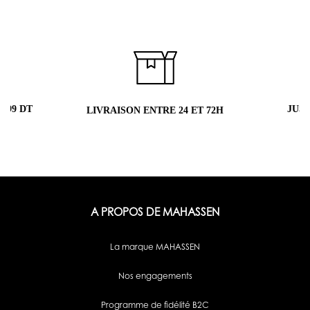
 99 DT
JUS
LIVRAISON ENTRE 24 ET 72H
A PROPOS DE MAHASSEN
La marque MAHASSEN
Nos engagements
Programme de fidélité B2C