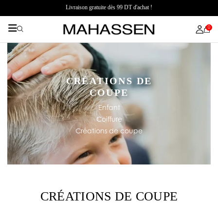
Livraison gratuite dès 99 DT d'achat !
0
CRÉATIONS DE
COUPE
Enfant
Coiffure
Créations de coupe
CRÉATIONS DE COUPE