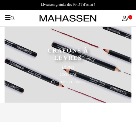
Livraison gratuite dès 99 DT d'achat !
0
CRAYONS À
LÈVRES
Lévres
Crayons
Crayons à lèvres