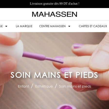
Livraison gratuite dès 99 DT d'achat !
GE
LA MARQUE
CENTRE MAHASSEN
CARTES ET CADEAUX
SOIN MAINS ET PIEDS
Enfant
Esthétique
Soin mains et pieds