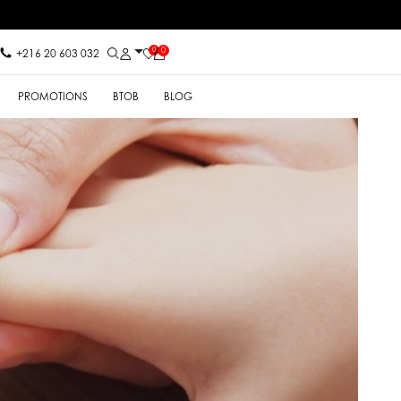
0
0
+216 20 603 032
PROMOTIONS
BTOB
BLOG