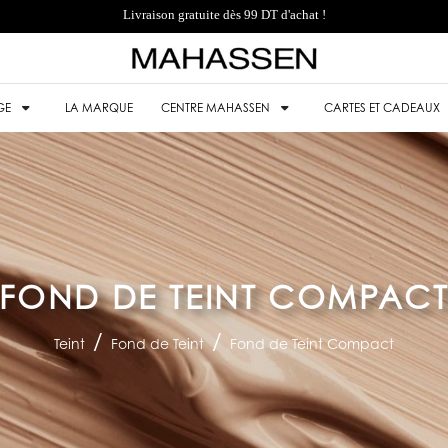
Livraison gratuite dès 99 DT d'achat !
GE
LA MARQUE
CENTRE MAHASSEN
CARTES ET CADEAUX
FOND DE TEINT COMPAC
Teint
Fond de Teint
Fond de Teint Compact