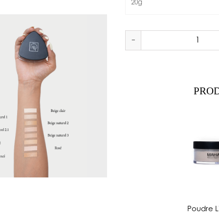
20g
-
PROD
Poudre L