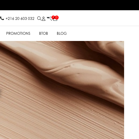
0
0
+216 20 603 032
PROMOTIONS
BTOB
BLOG
T