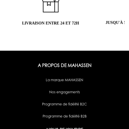
JUSQU'À 5 ÉCHANTILLONS OFFERTS
RETO
H
A PROPOS DE MAHASSEN
La marque MAHASSEN
Nos engagements
Programme de fidélité B2C
Programme de fidélité B2B