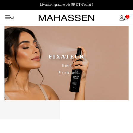
Livraison gratuite dès 99 DT d'achat !
0
FIXATEUR
Teint
Fixateur