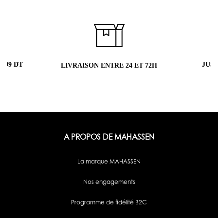
 99 DT
JUS
LIVRAISON ENTRE 24 ET 72H
A PROPOS DE MAHASSEN
La marque MAHASSEN
Nos engagements
Programme de fidélité B2C