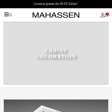
Livraison gratuite dès 99 DT d'achat !
0
CABINE
COLORATION