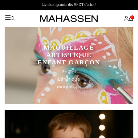
Livraison gratuite dès 99 DT d'achat !
0
MAQUILLAGE
ARTISTIQUE
ENFANT GARÇON
Enfant
Esthétique
Maquillage