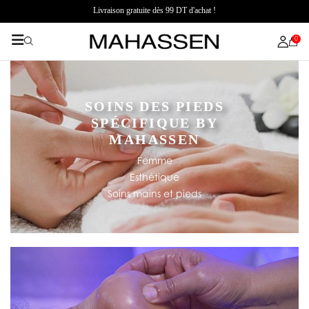
Livraison gratuite dès 99 DT d'achat !
0
SOINS DES PIEDS
SPÉCIFIQUE BY
MAHASSEN
Femme
Esthétique
Soins mains et pieds