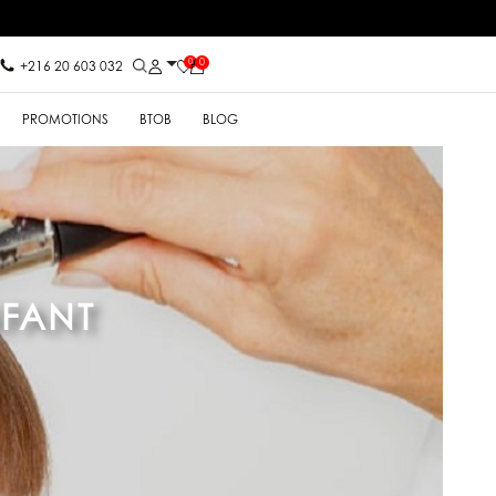
0
0
+216 20 603 032
PROMOTIONS
BTOB
BLOG
NFANT