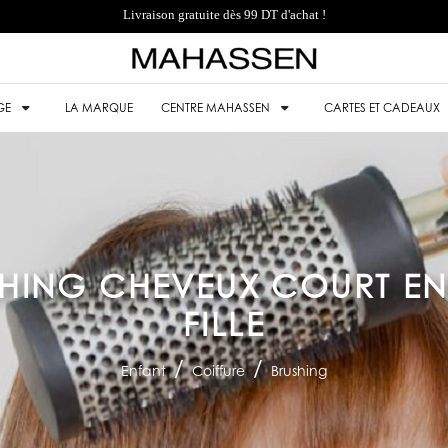
Livraison gratuite dès 99 DT d'achat !
GE
LA MARQUE
CENTRE MAHASSEN
CARTES ET CADEAUX
HING CHEVEUX COURT E
FILLE
Enfant
Coiffure
Brushing