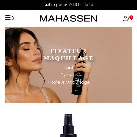
Livraison gratuite dès 99 DT d'achat !
0
FIXATEUR
MAQUILLAGE
Teint
Fixateur
Fixateur Maquillage