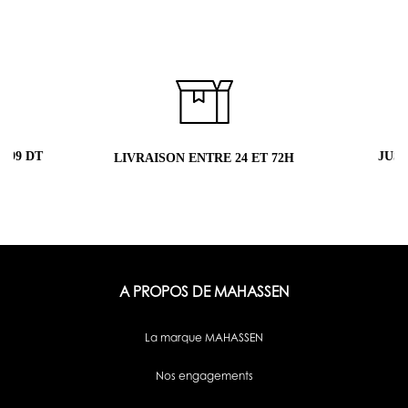
 99 DT
JUS
LIVRAISON ENTRE 24 ET 72H
A PROPOS DE MAHASSEN
La marque MAHASSEN
Nos engagements