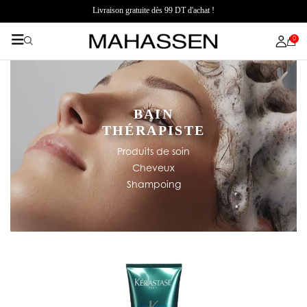
Livraison gratuite dès 99 DT d'achat !
0
BAIN
THÉRAPISTE
Produits de soin
Cheveux
Shampoing