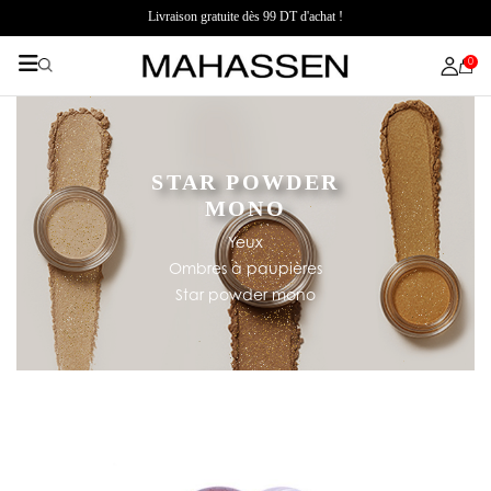
Livraison gratuite dès 99 DT d'achat !
0
STAR POWDER
MONO
Yeux
Ombres à paupières
Star powder mono