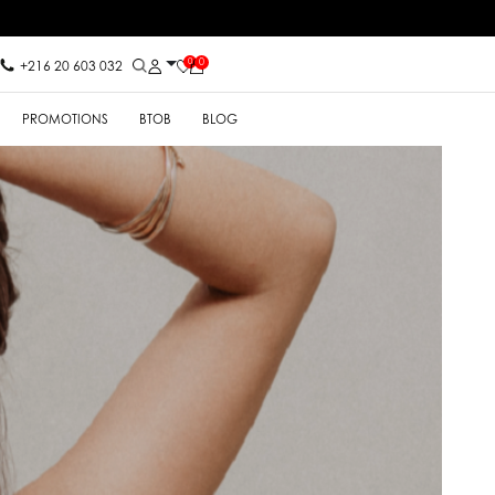
0
0
+216 20 603 032
PROMOTIONS
BTOB
BLOG