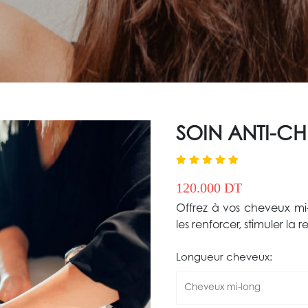
SOIN ANTI-C
120.000 DT
Offrez à vos cheveux mi
les renforcer, stimuler la 
Longueur cheveux:
Cheveux mi-long