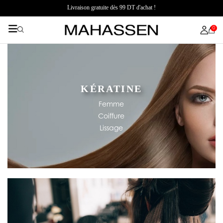
Livraison gratuite dès 99 DT d'achat !
0
KÉRATINE
Femme
Coiffure
Lissage