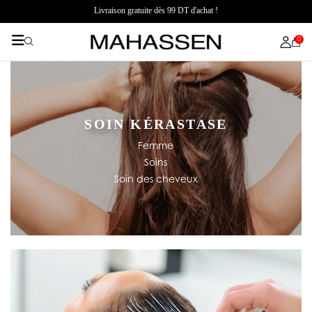
Livraison gratuite dès 99 DT d'achat !
0
SOIN KÉRASTASE
Femme
Soins
Soin des cheveux