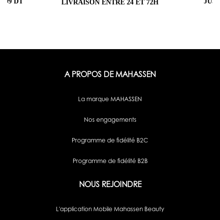
 99 DT
JUS
LIVRAISON ENTRE 24 ET 72H
A PROPOS DE MAHASSEN
La marque MAHASSEN
Nos engagements
Programme de fidélité B2C
Programme de fidélité B2B
NOUS REJOINDRE
L'application Mobile Mahassen Beauty