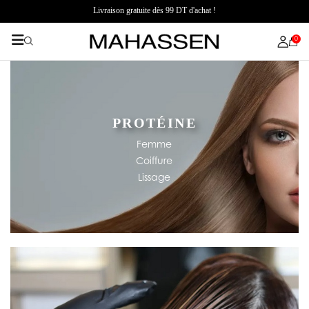
Livraison gratuite dès 99 DT d'achat !
0
PROTÉINE
Femme
Coiffure
Lissage