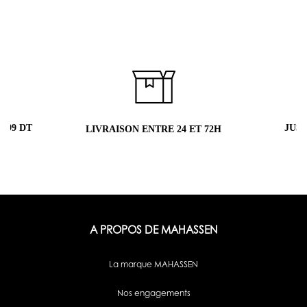
 99 DT
JUS
LIVRAISON ENTRE 24 ET 72H
A PROPOS DE MAHASSEN
La marque MAHASSEN
Nos engagements