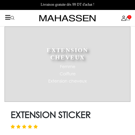
Livraison gratuite dès 99 DT d'achat !
0
EXTENSION
CHEVEUX
Femme
Coiffure
Extension cheveux
EXTENSION STICKER