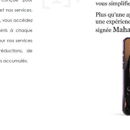
, conçue pour
et nos services.
, vous accédez
oints à chaque
ur nos services
 réductions, de
ts accumulés.