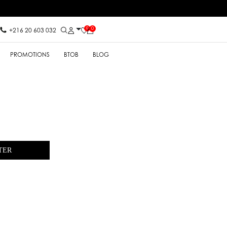
0
0
+216 20 603 032
PROMOTIONS
BTOB
BLOG
TER