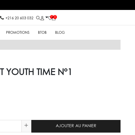
0
0
+216 20 603 032
PROMOTIONS
BTOB
BLOG
T YOUTH TIME N°1
+
AJOUTER AU PANIER