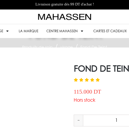
Livraison gratuite dès 99 DT d'achat !
GE
LA MARQUE
FOND DE TEINT
CENTRE MAHASSEN
CARTES ET CADEAUX
Produits de soin
visage
Fond De Teint
FOND DE TEIN
115.000 DT
Hors stock
-