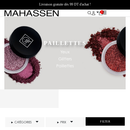
Livraison gratuite dès 99 DT d'achat !
0
PAILLETTES
Yeux
Glitters
Paillettes
FILTER
CATÉGORIES
PRIX