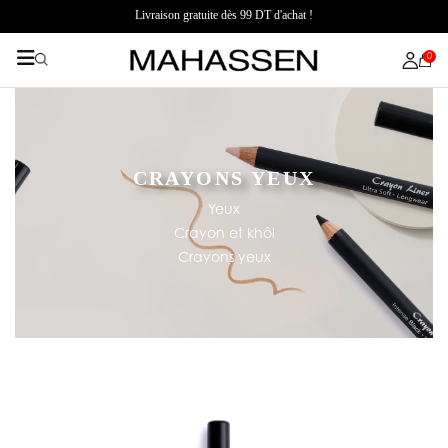
Livraison gratuite dès 99 DT d'achat !
0
CRAYONS YEUX
Yeux
Crayon et khôl
Crayons yeux