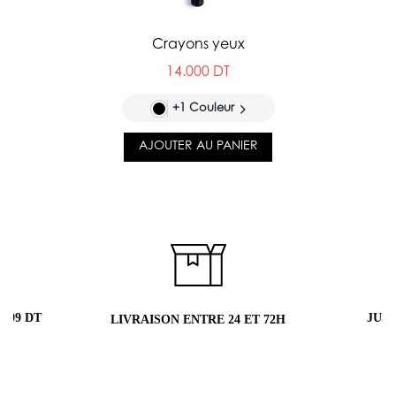
Crayons yeux
14.000 DT
+1 Couleur
AJOUTER AU PANIER
JUSQU'À 5 ÉCHANTILLONS OFFERTS
4 ET 72H